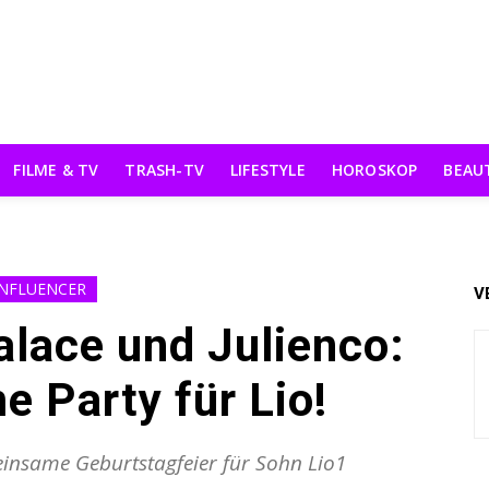
FILME & TV
TRASH-TV
LIFESTYLE
HOROSKOP
BEAU
INFLUENCER
V
alace und Julienco:
 Party für Lio!
einsame Geburtstagfeier für Sohn Lio1