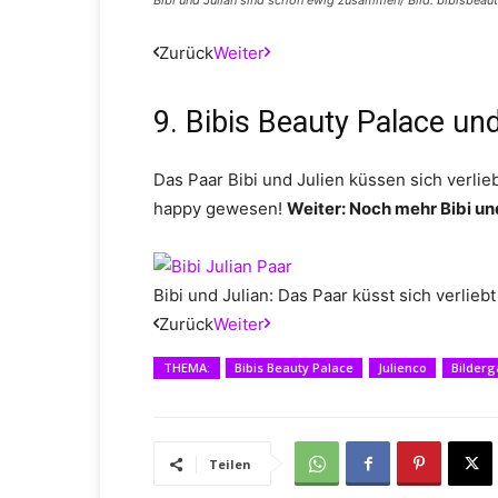
Bibi und Julian sind schon ewig zusammen/ Bild: bibisbeau
Zurück
Weiter
9. Bibis Beauty Palace un
Das Paar Bibi und Julien küssen sich verli
happy gewesen!
Weiter:
Noch mehr Bibi und
Bibi und Julian: Das Paar küsst sich verlieb
Zurück
Weiter
THEMA:
Bibis Beauty Palace
Julienco
Bilderg
Teilen