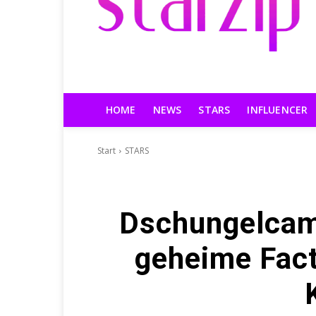
HOME
NEWS
STARS
INFLUENCER
Start
STARS
Dschungelcam
geheime Fact