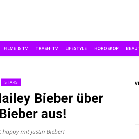
FILME & TV
TRASH-TV
LIFESTYLE
HOROSKOP
BEAU
STARS
V
ailey Bieber über
Bieber aus!
t happy mit Justin Bieber!