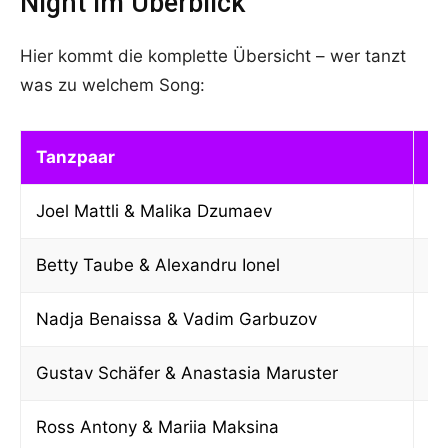
Night im Überblick
Hier kommt die komplette Übersicht – wer tanzt
was zu welchem Song:
Tanzpaar
T
Joel Mattli & Malika Dzumaev
Ji
Betty Taube & Alexandru Ionel
S
Nadja Benaissa & Vadim Garbuzov
C
Gustav Schäfer & Anastasia Maruster
Co
Ross Antony & Mariia Maksina
T