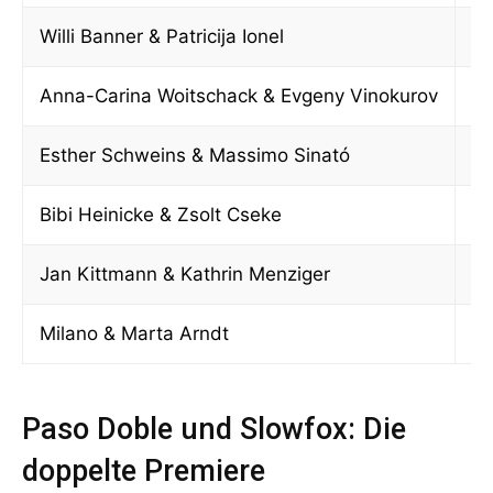
Willi Banner & Patricija Ionel
Pa
Anna-Carina Woitschack & Evgeny Vinokurov
Ji
Esther Schweins & Massimo Sinató
Sl
Bibi Heinicke & Zsolt Cseke
Sl
Jan Kittmann & Kathrin Menziger
Qu
Milano & Marta Arndt
Pa
Paso Doble und Slowfox: Die
doppelte Premiere