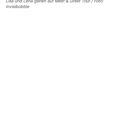
Lisa und Lena gehen auf Meet & Greet Tour / Foto:
Invisibobble