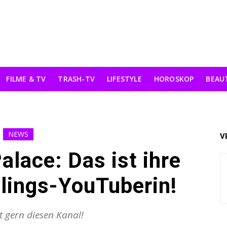
FILME & TV
TRASH-TV
LIFESTYLE
HOROSKOP
BEAU
NEWS
V
alace: Das ist ihre
lings-YouTuberin!
t gern diesen Kanal!