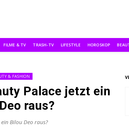
FILME & TV
TRASH-TV
LIFESTYLE
HOROSKOP
BEAU
UTY & FASHION
V
uty Palace jetzt ein
 Deo raus?
i ein Bilou Deo raus?