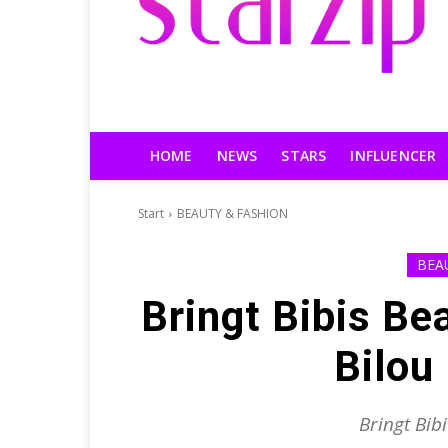
HOME
NEWS
STARS
INFLUENCER
Start
BEAUTY & FASHION
BEA
Bringt Bibis Bea
Bilou
Bringt Bib