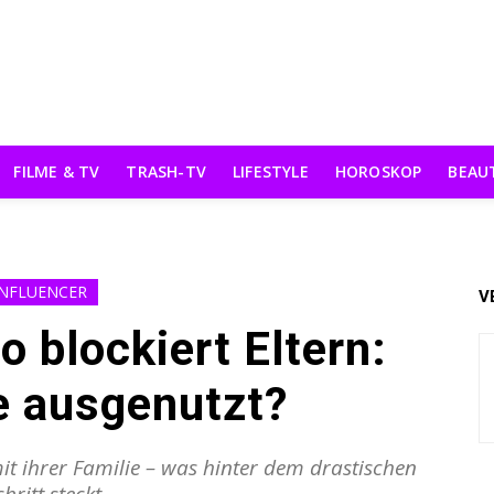
FILME & TV
TRASH-TV
LIFESTYLE
HOROSKOP
BEAU
INFLUENCER
V
o blockiert Eltern:
e ausgenutzt?
mit ihrer Familie – was hinter dem drastischen