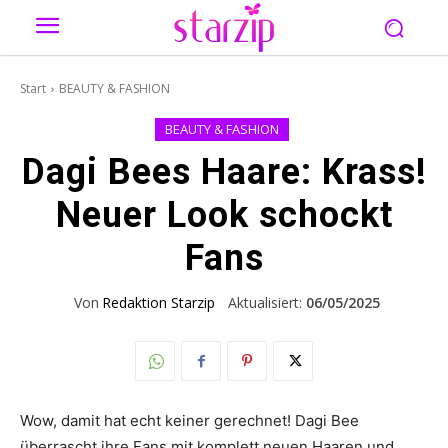
Start
BEAUTY & FASHION
BEAUTY & FASHION
Dagi Bees Haare: Krass!
Neuer Look schockt
Fans
Von
Redaktion Starzip
Aktualisiert:
06/05/2025
Wow, damit hat echt keiner gerechnet! Dagi Bee
überrascht ihre Fans mit komplett neuen Haaren und