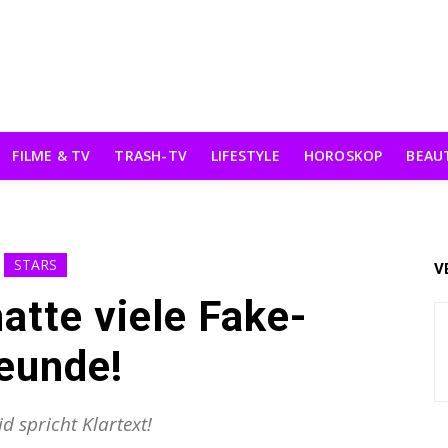
FILME & TV
TRASH-TV
LIFESTYLE
HOROSKOP
BEAU
STARS
V
atte viele Fake-
eunde!
d spricht Klartext!