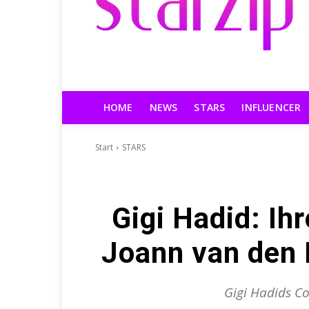
HOME
NEWS
STARS
INFLUENCER
Start
STARS
Gigi Hadid: Ih
Joann van den H
Gigi Hadids C