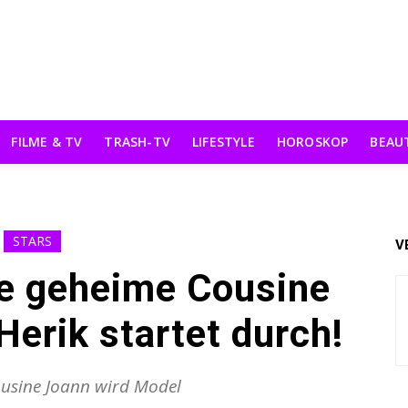
FILME & TV
TRASH-TV
LIFESTYLE
HOROSKOP
BEAU
STARS
V
re geheime Cousine
erik startet durch!
ousine Joann wird Model