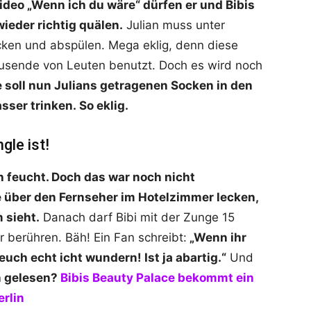
ideo „Wenn ich du wäre“ dürfen er und Bibis
ieder richtig quälen.
Julian muss unter
cken und abspülen. Mega eklig, denn diese
tausende von Leuten benutzt. Doch es wird noch
e soll nun Julians getragenen Socken in den
er trinken. So eklig.
gle ist!
h feucht. Doch das war noch nicht
e über den Fernseher im Hotelzimmer lecken,
 sieht.
Danach darf Bibi mit der Zunge 15
berühren. Bäh! Ein Fan schreibt:
„Wenn ihr
euch echt icht wundern! Ist ja abartig.“
Und
 gelesen?
Bibis Beauty Palace bekommt ein
rlin