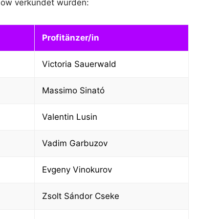
show verkündet wurden:
Profitänzer/in
Victoria Sauerwald
Massimo Sinató
Valentin Lusin
Vadim Garbuzov
Evgeny Vinokurov
Zsolt Sándor Cseke