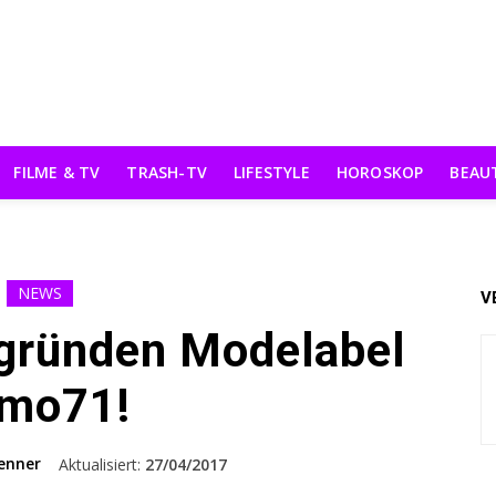
FILME & TV
TRASH-TV
LIFESTYLE
HOROSKOP
BEAU
NEWS
V
 gründen Modelabel
imo71!
enner
Aktualisiert:
27/04/2017