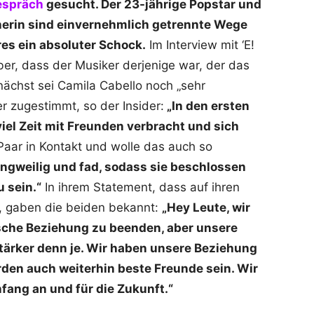
espräch
gesucht. Der 23-jährige Popstar und
cherin sind einvernehmlich getrennte Wege
es ein absoluter Schock.
Im Interview mit ‘E!
ber, dass der Musiker derjenige war, der das
ächst sei Camila Cabello noch „sehr
 zugestimmt, so der Insider:
„In den ersten
viel Zeit mit Freunden verbracht und sich
aar in Kontakt und wolle das auch so
ngweilig und fad, sodass sie beschlossen
u sein.“
In ihrem Statement, dass auf ihren
e, gaben die beiden bekannt:
„Hey Leute, wir
sche Beziehung zu beenden, aber unsere
tärker denn je. Wir haben unsere Beziehung
den auch weiterhin beste Freunde sein. Wir
fang an und für die Zukunft.“