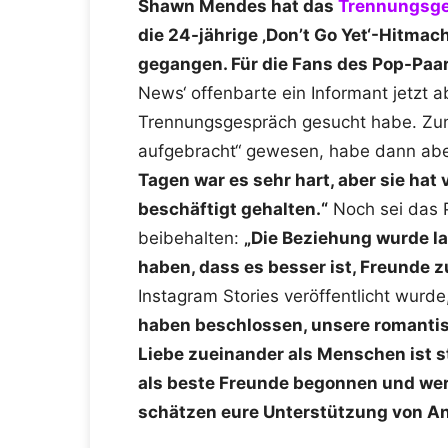
Shawn Mendes hat das
Trennungsg
die 24-jährige ‚Don’t Go Yet‘-Hitma
gegangen. Für die Fans des Pop-Paar
News‘ offenbarte ein Informant jetzt a
Trennungsgespräch gesucht habe. Zun
aufgebracht“ gewesen, habe dann aber
Tagen war es sehr hart, aber sie hat 
beschäftigt gehalten.“
Noch sei das P
beibehalten:
„Die Beziehung wurde la
haben, dass es besser ist, Freunde z
Instagram Stories veröffentlicht wurd
haben beschlossen, unsere romanti
Liebe zueinander als Menschen ist s
als beste Freunde begonnen und wer
schätzen eure Unterstützung von An