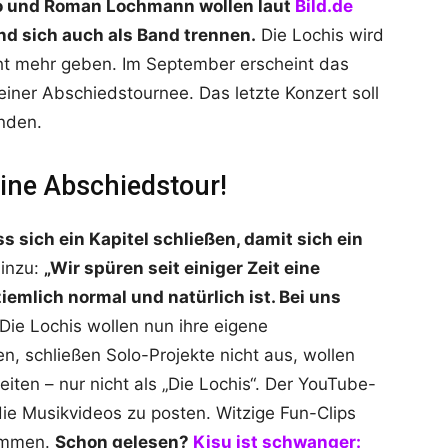
o und Roman Lochmann wollen laut
Bild.de
nd sich auch als Band trennen.
Die Lochis wird
cht mehr geben. Im September erscheint das
 einer Abschiedstournee. Das letzte Konzert soll
nden.
eine Abschiedstour!
sich ein Kapitel schließen, damit sich ein
hinzu:
„Wir spüren seit einiger Zeit eine
emlich normal und natürlich ist. Bei uns
Die Lochis wollen nun ihre eigene
n, schließen Solo-Projekte nicht aus, wollen
ten – nur nicht als „Die Lochis“. Der YouTube-
die Musikvideos zu posten. Witzige Fun-Clips
kommen.
Schon gelesen?
Kisu ist schwanger: