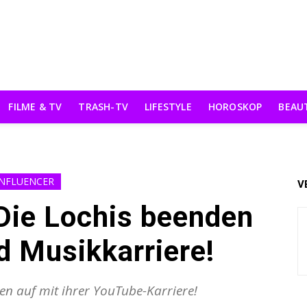
FILME & TV
TRASH-TV
LIFESTYLE
HOROSKOP
BEAU
INFLUENCER
V
 Die Lochis beenden
 Musikkarriere!
en auf mit ihrer YouTube-Karriere!