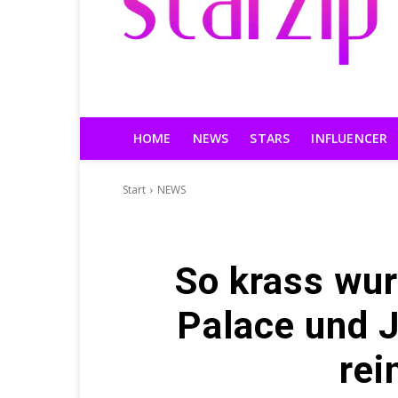
HOME
NEWS
STARS
INFLUENCER
Start
NEWS
So krass wur
Palace und J
rei