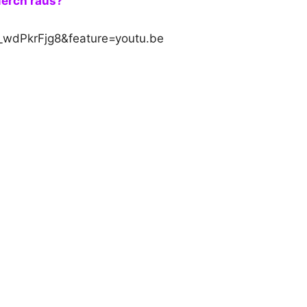
Merch raus?
_wdPkrFjg8&feature=youtu.be