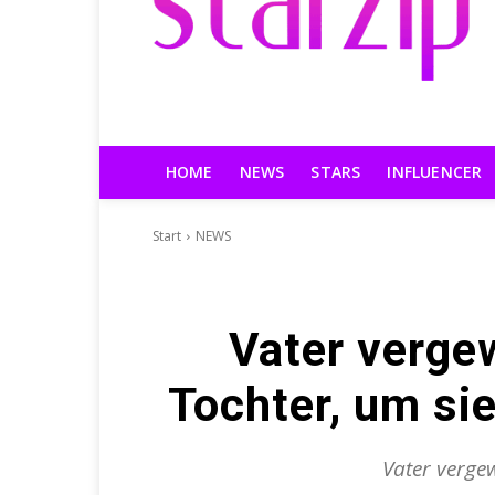
HOME
NEWS
STARS
INFLUENCER
Start
NEWS
Vater vergew
Tochter, um si
Vater vergew