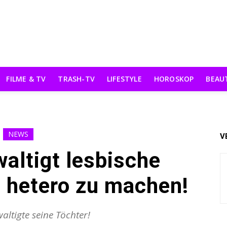
FILME & TV
TRASH-TV
LIFESTYLE
HOROSKOP
BEAU
NEWS
V
altigt lesbische
e hetero zu machen!
altigte seine Töchter!