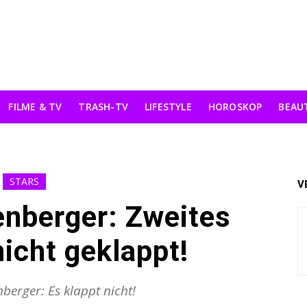
FILME & TV
TRASH-TV
LIFESTYLE
HOROSKOP
BEAU
STARS
V
enberger: Zweites
icht geklappt!
berger: Es klappt nicht!