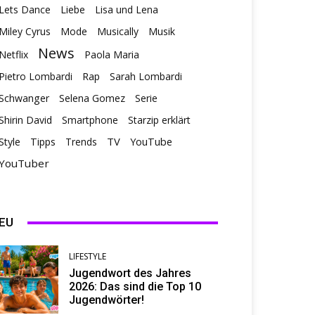
Lets Dance
Liebe
Lisa und Lena
Miley Cyrus
Mode
Musically
Musik
News
Netflix
Paola Maria
Pietro Lombardi
Rap
Sarah Lombardi
Schwanger
Selena Gomez
Serie
Shirin David
Smartphone
Starzip erklärt
TV
Style
Tipps
Trends
YouTube
YouTuber
EU
LIFESTYLE
Jugendwort des Jahres
2026: Das sind die Top 10
Jugendwörter!