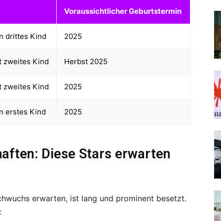
Voraussichtlicher Geburtstermin
 drittes Kind
2025
t zweites Kind
Herbst 2025
t zweites Kind
2025
n erstes Kind
2025
aften: Diese Stars erwarten
achwuchs erwarten, ist lang und prominent besetzt.
: