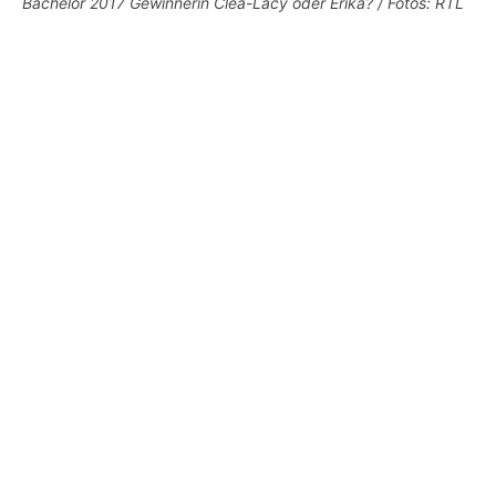
Bachelor 2017 Gewinnerin Clea-Lacy oder Erika? / Fotos: RTL