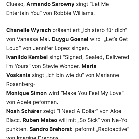
Clueso,
Armando Sarowny
singt “Let Me
Entertain You” von Robbie Williams.
Chanelle Wyrsch
präsentiert „Ich sterb für dich“
von Vanessa Mai.
Duygu Goenel
wird „Let’s Get
Loud“ von Jennifer Lopez singen.
Ivanildo Kembel
singt “Signed, Sealed, Delivered
I’m Yours” von Stevie Wonder.
Maria
Voskania
singt „Ich bin wie du“ von Marianne
Rosenberg-
Monique Simon
wird “Make You Feel My Love”
von Adele peformen.
Noah Schärer
zeigt “I Need A Dollar” von Aloe
Blacc.
Ruben Mateo
will mit „So Sick“ von Ne-Yo
punkten.
Sandro Brehorst
peformt „Radioactive“
von Imagine Dragons.