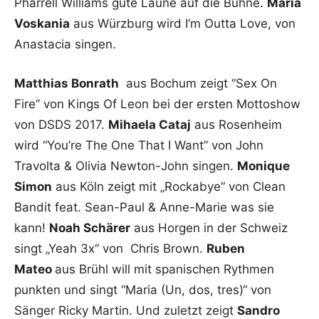
Pharrell Williams gute Laune auf die Bühne.
Maria
Voskania
aus Würzburg wird I’m Outta Love, von
Anastacia singen.
Matthias Bonrath
aus Bochum zeigt “Sex On
Fire” von Kings Of Leon bei der ersten Mottoshow
von DSDS 2017.
Mihaela Cataj
aus Rosenheim
wird “You’re The One That I Want” von John
Travolta & Olivia Newton-John singen.
Monique
Simon
aus Köln zeigt mit „Rockabye“ von Clean
Bandit feat. Sean-Paul & Anne-Marie was sie
kann!
Noah Schärer
aus Horgen in der Schweiz
singt „Yeah 3x“ von Chris Brown.
Ruben
Mateo
aus Brühl will mit spanischen Rythmen
punkten und singt “Maria (Un, dos, tres)“ von
Sänger Ricky Martin. Und zuletzt zeigt
Sandro