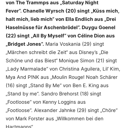
von The Trammps aus „Saturday Night
Fever“. Chanelle Wyrsch (20) singt „Küss mich,
halt mich, lieb mich“ von Ella Endlich aus „Drei
Haselnüsse für Aschenbrödel“. Duygu Goenel
(22) singt „All By Myself“ von Céline Dion aus
„Bridget Jones”.
Maria Voskania (29) singt
„Märchen schreibt die Zeit“ aus Disney’s „Die
Schöne und das Biest“ Monique Simon (21) singt
„Lady Marmalade“ von Christina Aguilera, Lil‘ Kim,
Mya And P!NK aus „Moulin Rouge! Noah Schärer
(16) singt „Stand By Me“ von Ben E. King aus
„Stand by me“. Sandro Brehorst (18) singt
„Footloose“ von Kenny Loggins aus
„Footloose“. Alexander Jahnke (29) singt „Chöre“
von Mark Forster aus „Willkommen bei den
Hartmanns“.