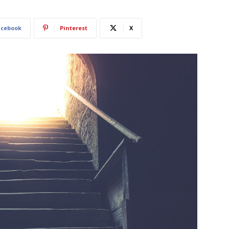
acebook
Pinterest
X