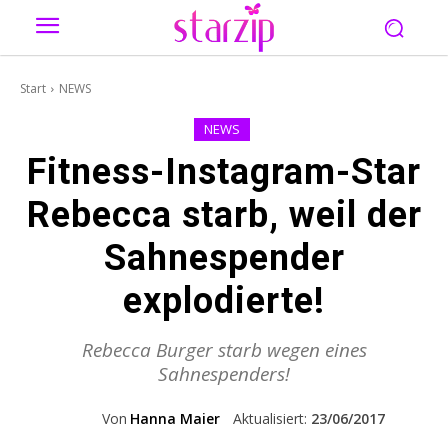
Start
NEWS
NEWS
Fitness-Instagram-Star
Rebecca starb, weil der
Sahnespender
explodierte!
Rebecca Burger starb wegen eines
Sahnespenders!
Von
Hanna Maier
Aktualisiert:
23/06/2017