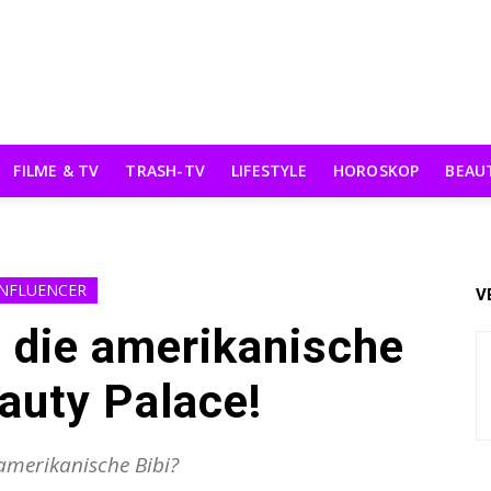
FILME & TV
TRASH-TV
LIFESTYLE
HOROSKOP
BEAU
INFLUENCER
V
t die amerikanische
auty Palace!
e amerikanische Bibi?