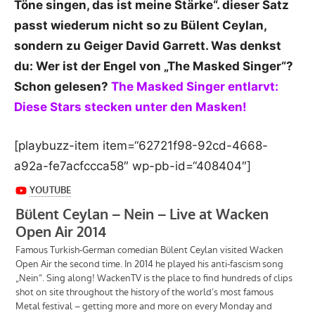
Töne singen, das ist meine Stärke“. dieser Satz
passt wiederum nicht so zu Bülent Ceylan,
sondern zu Geiger David Garrett. Was denkst
du: Wer ist der Engel von „The Masked Singer“?
Schon gelesen?
The Masked Singer entlarvt:
Diese Stars stecken unter den Masken!
[playbuzz-item item=“62721f98-92cd-4668-
a92a-fe7acfccca58″ wp-pb-id=“408404″]