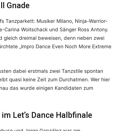
ull Gnade
ufs Tanzparkett: Musiker Milano, Ninja-Warrior-
nna-Carina Woitschack und Sänger Ross Antony.
nd gleich dreimal beweisen, denn neben zwei
fürchtete „Impro Dance Even Noch More Extreme
ssten dabei erstmals zwei Tanzstile spontan
ibt quasi keine Zeit zum Durchatmen. Wer hier
genau das wurde einigen Kandidaten zum
 im Let’s Dance Halbfinale
Mabuse und Jorge González war am