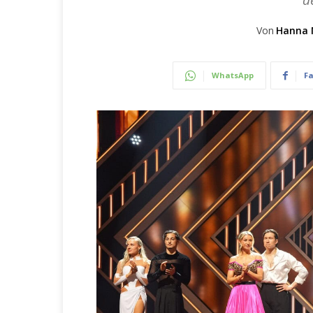
d
Von
Hanna 
WhatsApp
F