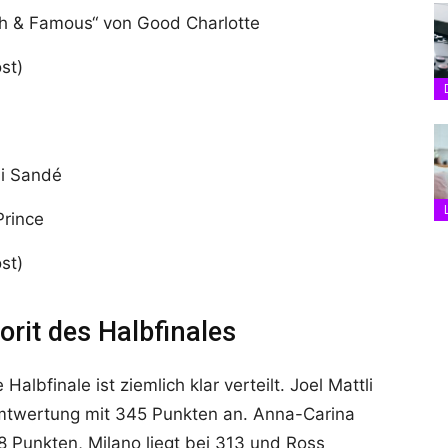
ich & Famous“ von Good Charlotte
st)
li Sandé
Prince
st)
orit des Halbfinales
lbfinale ist ziemlich klar verteilt. Joel Mattli
mtwertung mit 345 Punkten an. Anna-Carina
8 Punkten, Milano liegt bei 313 und Ross