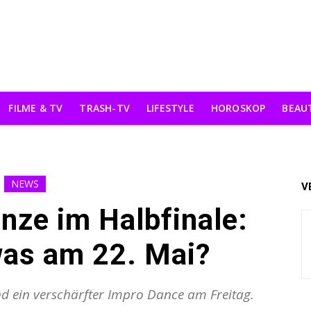
FILME & TV
TRASH-TV
LIFESTYLE
HOROSKOP
BEAU
NEWS
V
nze im Halbfinale:
was am 22. Mai?
nd ein verschärfter Impro Dance am Freitag.