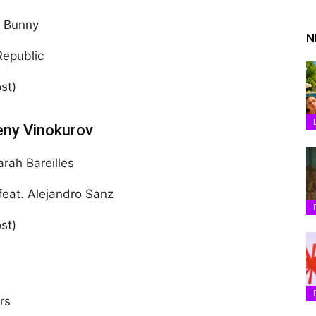
d Bunny
N
Republic
st)
eny Vinokurov
rah Bareilles
feat. Alejandro Sanz
st)
rs