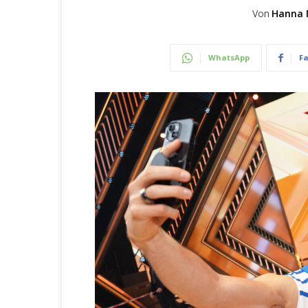
Von
Hanna 
WhatsApp
F