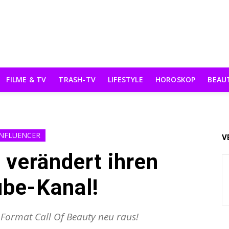
FILME & TV
TRASH-TV
LIFESTYLE
HOROSKOP
BEAU
INFLUENCER
V
 verändert ihren
be-Kanal!
 Format Call Of Beauty neu raus!