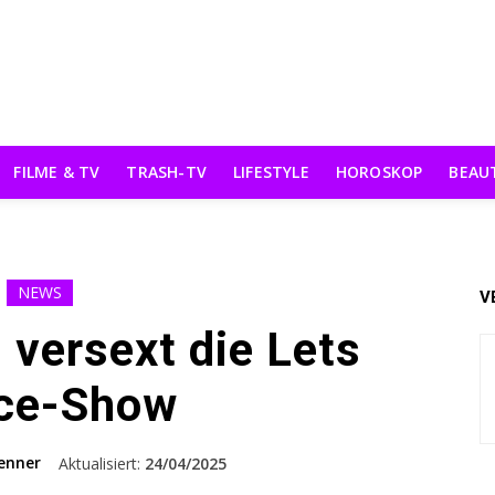
FILME & TV
TRASH-TV
LIFESTYLE
HOROSKOP
BEAU
NEWS
V
 versext die Lets
ce-Show
enner
Aktualisiert:
24/04/2025