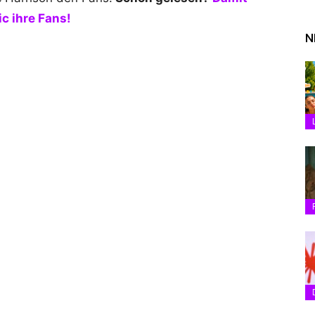
c ihre Fans!
N