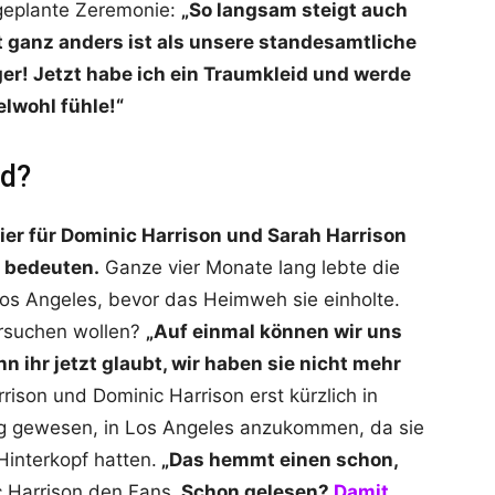
 geplante Zeremonie:
„So langsam steigt auch
tzt ganz anders ist als unsere standesamtliche
er! Jetzt habe ich ein Traumkleid und werde
elwohl fühle!“
nd?
ier für Dominic Harrison und Sarah Harrison
 bedeuten.
Ganze vier Monate lang lebte die
 Los Angeles, bevor das Heimweh sie einholte.
ersuchen wollen?
„Auf einmal können wir uns
 ihr jetzt glaubt, wir haben sie nicht mehr
rrison und Dominic Harrison erst kürzlich in
ig gewesen, in Los Angeles anzukommen, da sie
Hinterkopf hatten.
„Das hemmt einen schon,
ic Harrison den Fans.
Schon gelesen?
Damit