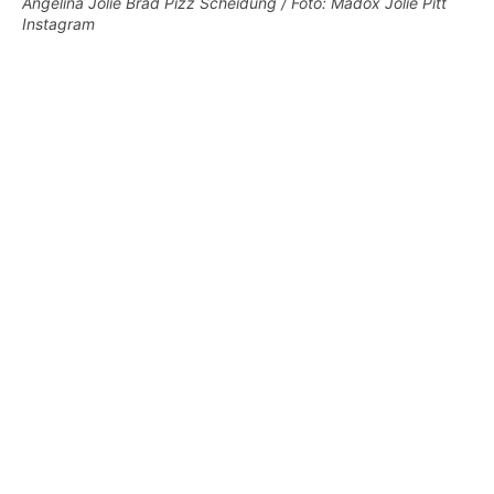
Angelina Jolie Brad Pizz Scheidung / Foto: Madox Jolie Pitt
Instagram