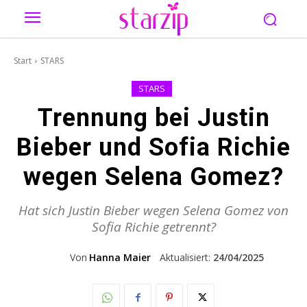
Start
STARS
STARS
Trennung bei Justin
Bieber und Sofia Richie
wegen Selena Gomez?
Hat sich Justin Bieber wegen Selena Gomez von
Sofia Richie getrennt?
Von
Hanna Maier
Aktualisiert:
24/04/2025