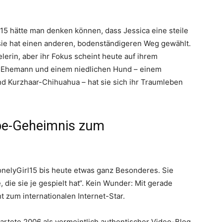
5 hätte man denken können, dass Jessica eine steile
ie hat einen anderen, bodenständigeren Weg gewählt.
elerin, aber ihr Fokus scheint heute auf ihrem
m Ehemann und einem niedlichen Hund – einem
 Kurzhaar-Chihuahua – hat sie sich ihr Traumleben
be-Geheimnis zum
 LonelyGirl15 bis heute etwas ganz Besonderes. Sie
, die sie je gespielt hat“. Kein Wunder: Mit gerade
 zum internationalen Internet-Star.
tartete 2006 als vermeintlich authentischer Video-Blog