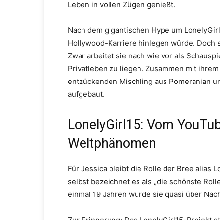
Leben in vollen Zügen genießt.
Nach dem gigantischen Hype um LonelyGirl1
Hollywood-Karriere hinlegen würde. Doch s
Zwar arbeitet sie nach wie vor als Schauspi
Privatleben zu liegen. Zusammen mit ihre
entzückenden Mischling aus Pomeranian und
aufgebaut.
LonelyGirl15: Vom YouTu
Weltphänomen
Für Jessica bleibt die Rolle der Bree alias
selbst bezeichnet es als „die schönste Rolle
einmal 19 Jahren wurde sie quasi über Nacht
Zur Erinnerung: Das LonelyGirl15-Projekt s