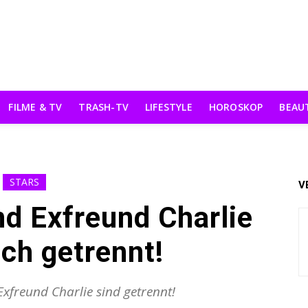
FILME & TV
TRASH-TV
LIFESTYLE
HOROSKOP
BEAU
STARS
V
nd Exfreund Charlie
ch getrennt!
Exfreund Charlie sind getrennt!