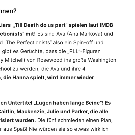
innen?
 Liars „Till Death do us part“ spielen laut IMDB
ctionists“ mit!
Es sind Ava (Ana Markova) und
 „The Perfectionists“ also ein Spin-off und
l gibt es Gerüchte, dass
die „PLL“-Figuren
hay Mitchell) von Rosewood ins große Washington
hool zu werden, die Ava und ihre 4
 die Hanna spielt, wird immer wieder
den Untertitel „Lügen haben lange Beine“! Es
itlin, Mackenzie, Julie und Parker, die alle
isiert wurden.
Die fünf schmieden einen Plan,
 aus Spaß! Nie würden sie so etwas wirklich