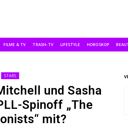
FILME & TV
TRASH-TV
LIFESTYLE
HOROSKOP
BEAU
STARS
V
Mitchell und Sasha
PLL-Spinoff „The
onists“ mit?