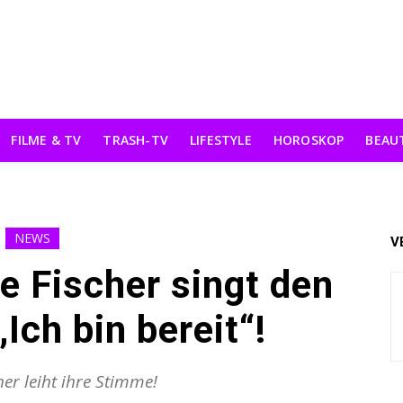
FILME & TV
TRASH-TV
LIFESTYLE
HOROSKOP
BEAU
NEWS
V
 Fischer singt den
Ich bin bereit“!
her leiht ihre Stimme!