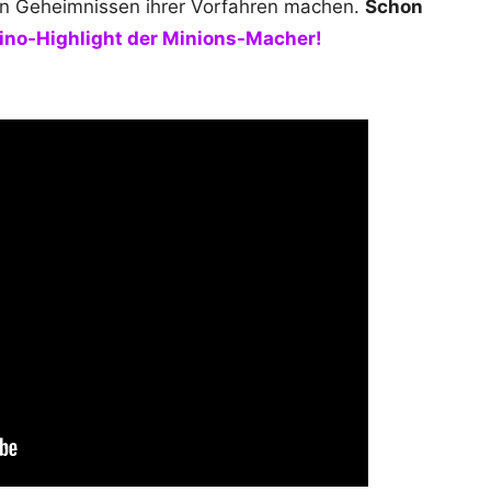
en Geheimnissen ihrer Vorfahren machen.
Schon
Kino-Highlight der Minions-Macher!