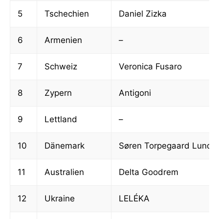
5
Tschechien
Daniel Zizka
6
Armenien
–
7
Schweiz
Veronica Fusaro
8
Zypern
Antigoni
9
Lettland
–
10
Dänemark
Søren Torpegaard Lund
11
Australien
Delta Goodrem
12
Ukraine
LELÉKA