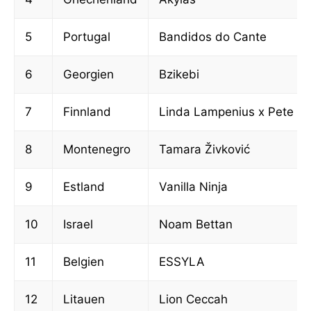
5
Portugal
Bandidos do Cante
6
Georgien
Bzikebi
7
Finnland
Linda Lampenius x Pete P
8
Montenegro
Tamara Živković
9
Estland
Vanilla Ninja
10
Israel
Noam Bettan
11
Belgien
ESSYLA
12
Litauen
Lion Ceccah