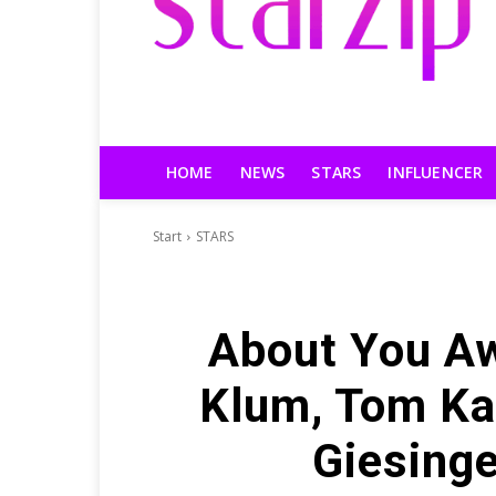
HOME
NEWS
STARS
INFLUENCER
Start
STARS
About You Aw
Klum, Tom Kau
Giesinge