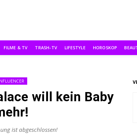
FILME & TV
TRASH-TV
LIFESTYLE
HOROSKOP
BEAU
INFLUENCER
V
lace will kein Baby
mehr!
ung ist abgeschlossen!