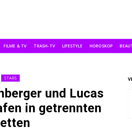
FILME & TV
TRASH-TV
LIFESTYLE
HOROSKOP
BEAU
STARS
V
nberger und Lucas
afen in getrennten
etten