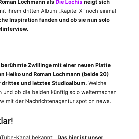
d Roman Lochmann als
Die Lochis
neigt sich
it ihrem dritten Album „Kapitel X“ noch einmal
che Inspiration fanden und ob sie nun solo
linterview.
 berühmte Zwillinge mit einer neuen Platte
chen Heiko und Roman Lochmann (beide 20)
r drittes und letztes Studioalbum.
Welche
n und ob die beiden künftig solo weitermachen
ew mit der Nachrichtenagentur spot on news.
lar!
ouTube-Kanal bekannt:
„Das hier ist unser