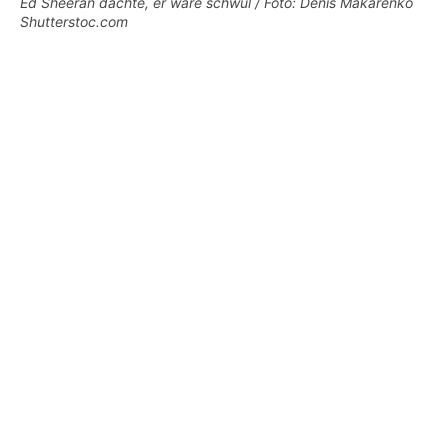
Ed Sheeran dachte, er wäre schwul / Foto: Denis Makarenko
Shutterstoc.com