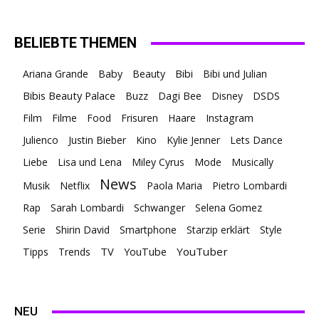
BELIEBTE THEMEN
Ariana Grande
Baby
Beauty
Bibi
Bibi und Julian
Bibis Beauty Palace
Buzz
Dagi Bee
Disney
DSDS
Film
Filme
Food
Frisuren
Haare
Instagram
Julienco
Justin Bieber
Kino
Kylie Jenner
Lets Dance
Liebe
Lisa und Lena
Miley Cyrus
Mode
Musically
News
Musik
Netflix
Paola Maria
Pietro Lombardi
Rap
Sarah Lombardi
Schwanger
Selena Gomez
Serie
Shirin David
Smartphone
Starzip erklärt
Style
TV
YouTuber
Tipps
Trends
YouTube
NEU