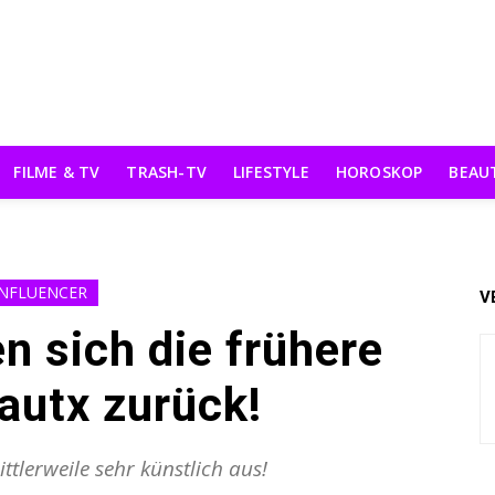
FILME & TV
TRASH-TV
LIFESTYLE
HOROSKOP
BEAU
INFLUENCER
V
 sich die frühere
autx zurück!
ittlerweile sehr künstlich aus!