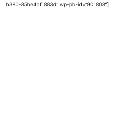
b380-85be4df1883d“ wp-pb-id=“901808″]