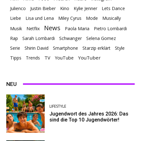
Julienco
Justin Bieber
Kino
Kylie Jenner
Lets Dance
Liebe
Lisa und Lena
Miley Cyrus
Mode
Musically
News
Musik
Netflix
Paola Maria
Pietro Lombardi
Rap
Sarah Lombardi
Schwanger
Selena Gomez
Serie
Shirin David
Smartphone
Starzip erklärt
Style
TV
YouTuber
Tipps
Trends
YouTube
NEU
LIFESTYLE
Jugendwort des Jahres 2026: Das
sind die Top 10 Jugendwörter!