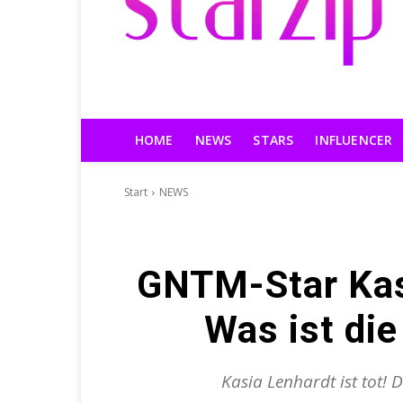
HOME
NEWS
STARS
INFLUENCER
Start
NEWS
GNTM-Star Kasi
Was ist di
Kasia Lenhardt ist tot!