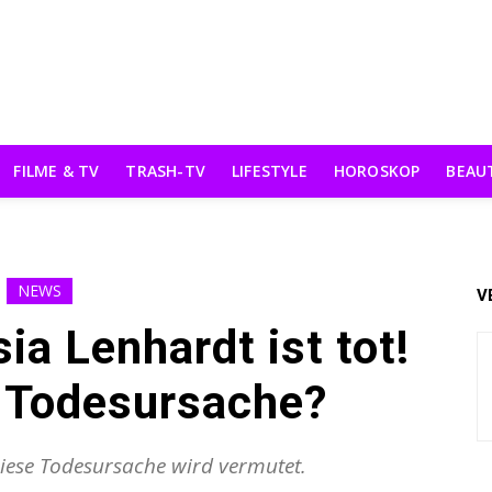
FILME & TV
TRASH-TV
LIFESTYLE
HOROSKOP
BEAU
NEWS
V
a Lenhardt ist tot!
e Todesursache?
 Diese Todesursache wird vermutet.