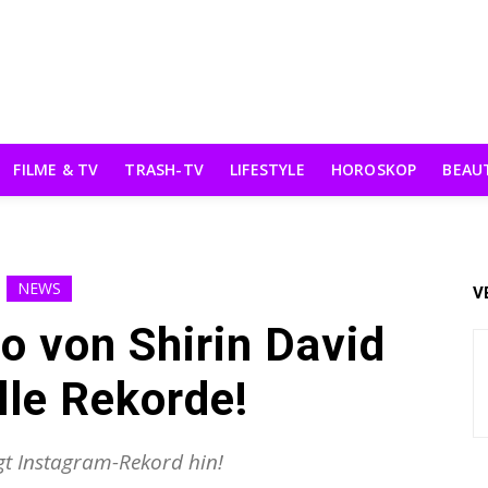
FILME & TV
TRASH-TV
LIFESTYLE
HOROSKOP
BEAU
NEWS
V
o von Shirin David
lle Rekorde!
gt Instagram-Rekord hin!